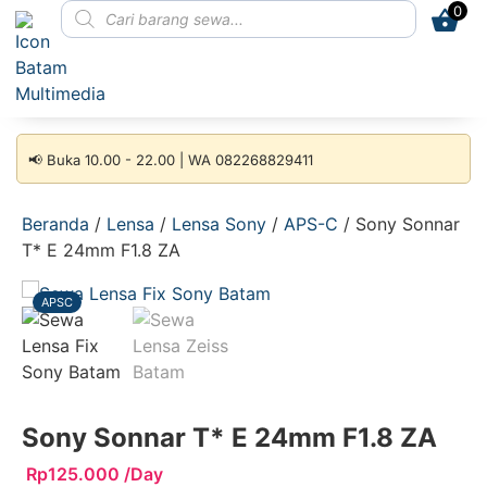
0
📢 Buka 10.00 - 22.00 | WA 082268829411
Beranda
/
Lensa
/
Lensa Sony
/
APS-C
/ Sony Sonnar
T* E 24mm F1.8 ZA
APSC
Sony Sonnar T* E 24mm F1.8 ZA
Rp
125.000
/Day