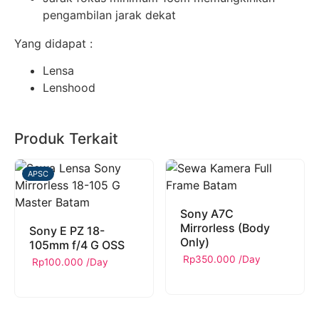
pengambilan jarak dekat
Yang didapat :
Lensa
Lenshood
Produk Terkait
APSC
Sony A7C
Mirrorless (Body
Sony E PZ 18-
Only)
105mm f/4 G OSS
Rp
350.000
/Day
Rp
100.000
/Day