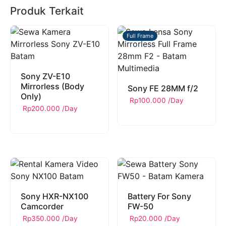
Produk Terkait
Full Frame
Sony ZV-E10
Mirrorless (Body
Sony FE 28MM f/2
Only)
Rp
100.000
/Day
Rp
200.000
/Day
Sony HXR-NX100
Battery For Sony
Camcorder
FW-50
Rp
350.000
/Day
Rp
20.000
/Day