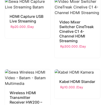
HDMI Capture USB
Live Streaming
Video Mixer
Switcher CineTreak
Rp
20.000
/Day
Cinelive C1 4-
Channel HDMI
Streaming
Rp
300.000
/Day
Kabel HDMI Standar
Rp
10.000
/Day
Wireless HDMI
Transmitter
Receiver HW200 –