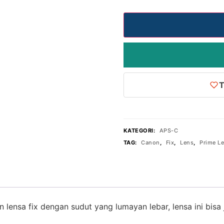
T
KATEGORI:
APS-C
TAG:
Canon
,
Fix
,
Lens
,
Prime L
sa fix dengan sudut yang lumayan lebar, lensa ini bisa ja