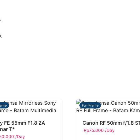
F
k
rame
Full Frame
y FE 55mm F1.8 ZA
Canon RF 50mm f/1.8 
nar T*
Rp
75.000
/Day
50.000
/Day