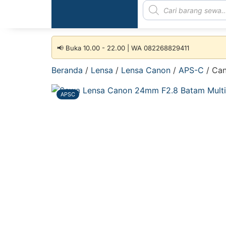
📢 Buka 10.00 - 22.00 | WA 082268829411
Beranda
/
Lensa
/
Lensa Canon
/
APS-C
/ Ca
APSC