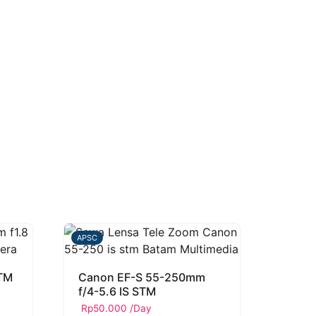
APSC
STM
Canon EF-S 55-250mm
f/4-5.6 IS STM
Rp
50.000
/Day