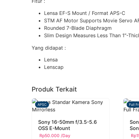
Fitur :
Lensa EF-S Mount / Format APS-C
STM AF Motor Supports Movie Servo A
Rounded 7-Blade Diaphragm
Slim Design Measures Less Than 1″-Thic
Yang didapat :
Lensa
Lenscap
Produk Terkait
APSC
Full F
Sony 16-50mm f/3.5-5.6
Son
OSS E-Mount
Son
Rp
50.000
/Day
Rp
1